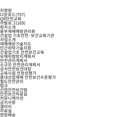
지명원
다운로드
(707)
QR안전교육
카탈로그
(169)
회사소개
중부재해예방관리원
건설업 기초안전·보건교육기관
사업소개
재해예방기술지도
민간위탁기술지원
건설업기초 안전보건교육
유해위험방지계획서
안전관리계획서
소규모 안전관리계획서
공사안전보건대장
교육시설 안정성평가
중대산업재해 안전보건수준평가
철도안전관리
법규
산업안전보건법
안전보건자료실
커뮤니케이션
공지사항
갤러리
자료실
현장배송