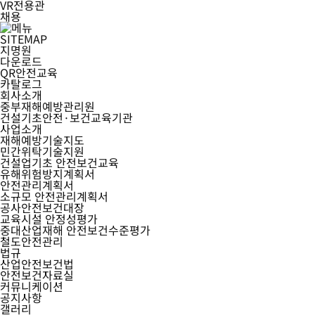
VR전용관
채용
SITEMAP
지명원
다운로드
QR안전교육
카탈로그
회사소개
중부재해예방관리원
건설기초안전·보건교육기관
사업소개
재해예방기술지도
민간위탁기술지원
건설업기초 안전보건교육
유해위험방지계획서
안전관리계획서
소규모 안전관리계획서
공사안전보건대장
교육시설 안정성평가
중대산업재해 안전보건수준평가
철도안전관리
법규
산업안전보건법
안전보건자료실
커뮤니케이션
공지사항
갤러리